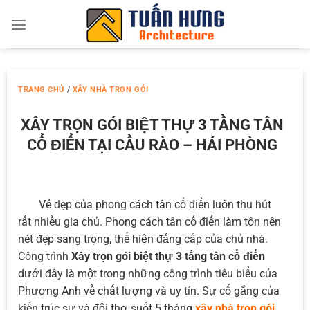
Skip
to
content
TRANG CHỦ
/
XÂY NHÀ TRỌN GÓI
XÂY TRỌN GÓI BIỆT THỰ 3 TẦNG TÂN
CỔ ĐIỂN TẠI CẦU RÀO – HẢI PHÒNG
Vẻ đẹp của phong cách tân cổ điển luôn thu hút
rất nhiều gia chủ. Phong cách tân cổ điển làm tôn nên
nét đẹp sang trọng, thể hiện đẳng cấp của chủ nhà.
Công trình
Xây trọn gói biệt thự 3 tầng tân cổ điển
dưới đây là một trong những công trình tiêu biểu của
Phương Anh về chất lượng và uy tín. Sự cố gắng của
kiến trúc sư và đội thợ suốt 5 tháng
xây nhà trọn gói