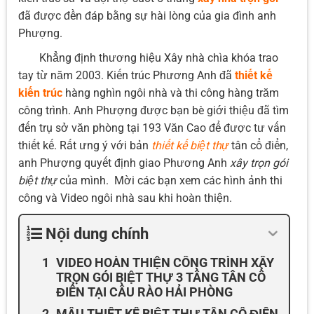
đã được đền đáp bằng sự hài lòng của gia đình anh
Phượng.
Khẳng định thương hiệu Xây nhà chìa khóa trao
tay từ năm 2003. Kiến trúc Phương Anh đã
thiết kế
kiến trúc
hàng nghìn ngôi nhà và thi công hàng trăm
công trình. Anh Phượng được bạn bè giới thiệu đã tìm
đến trụ sở văn phòng tại 193 Văn Cao để được tư vấn
thiết kế. Rất ưng ý với bản
thiết kế biệt thự
tân cổ điển,
anh Phượng quyết định giao Phương Anh
xây trọn gói
biệt thự
của mình. Mời các bạn xem các hình ảnh thi
công và Video ngôi nhà sau khi hoàn thiện.
Nội dung chính
VIDEO HOÀN THIỆN CÔNG TRÌNH XÂY
TRỌN GÓI BIỆT THỰ 3 TẦNG TÂN CỔ
ĐIỂN TẠI CẦU RÀO HẢI PHÒNG
MẪU THIẾT KẾ BIỆT THỰ TÂN CỔ ĐIỂN