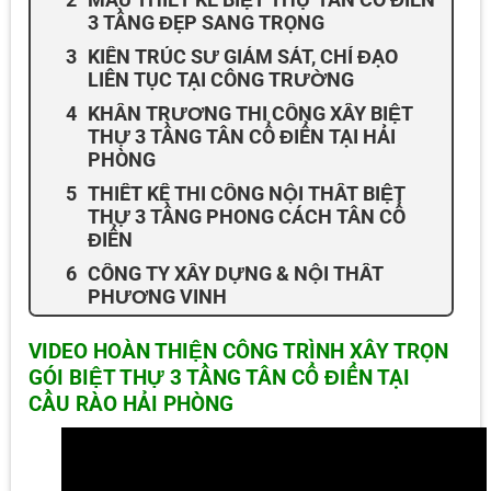
3 TẦNG ĐẸP SANG TRỌNG
KIẾN TRÚC SƯ GIÁM SÁT, CHỈ ĐẠO
LIÊN TỤC TẠI CÔNG TRƯỜNG
KHẨN TRƯƠNG THI CÔNG XÂY BIỆT
THỰ 3 TẦNG TÂN CỔ ĐIỂN TẠI HẢI
PHÒNG
THIẾT KẾ THI CÔNG NỘI THẤT BIỆT
THỰ 3 TẦNG PHONG CÁCH TÂN CỔ
ĐIỂN
CÔNG TY XÂY DỰNG & NỘI THẤT
PHƯƠNG VINH
VIDEO HOÀN THIỆN CÔNG TRÌNH XÂY TRỌN
GÓI BIỆT THỰ 3 TẦNG TÂN CỔ ĐIỂN TẠI
CẦU RÀO HẢI PHÒNG